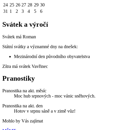
24
25
26
27
28
29
30
31
1
2
3
4
5
6
Svátek a výročí
Svátek má
Roman
Státní svátky a významné dny na dnešek:
Mezinárodní den původního obyvatelstva
Zítra má svátek
Vavřinec
Pranostiky
Pranostika na akt. měsíc
Moc hub srpnových - moc vánic sněhových.
Pranostika na akt. den
Hotov v srpnu sáně a v zimě vůz!
Mohlo by Vás zajímat