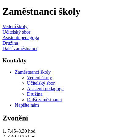
Zaměstnanci školy
Vedení školy
Učitelský sbor
Asistenti pedagoga
Družina
Další zaměstnanci
Kontakty
Zaměstnanci školy
Vedení školy
Učitelský sbor
Asistenti pedagoga
Družina
Další zaměstnanci
Napište nám
Zvonění
1. 7.45–8.30 hod
2. 8.40–9.25 hod