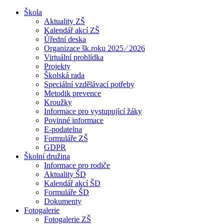
Škola
Aktuality ZŠ
Kalendář akcí ZŠ
Úřední deska
Organizace šk.roku 2025 ⁄ 2026
Virtuální prohlídka
Projekty
Školská rada
Speciální vzdělávací potřeby
Metodik prevence
Kroužky
Informace pro vystupující žáky
Povinné informace
E-podatelna
Formuláře ZŠ
GDPR
Školní družina
Informace pro rodiče
Aktuality ŠD
Kalendář akcí ŠD
Formuláře ŠD
Dokumenty
Fotogalerie
Fotogalerie ZŠ