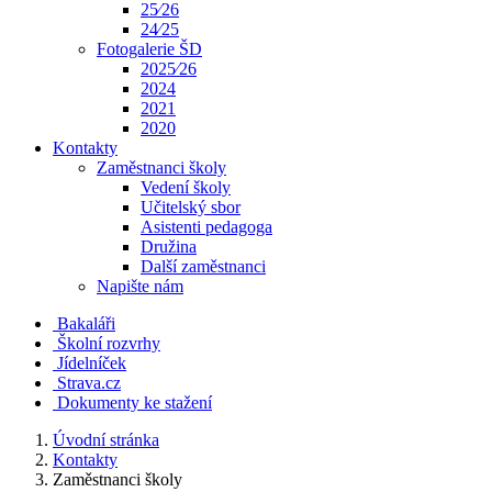
25⁄26
24⁄25
Fotogalerie ŠD
2025⁄26
2024
2021
2020
Kontakty
Zaměstnanci školy
Vedení školy
Učitelský sbor
Asistenti pedagoga
Družina
Další zaměstnanci
Napište nám
Bakaláři
Školní rozvrhy
Jídelníček
Strava.cz
Dokumenty ke stažení
Úvodní stránka
Kontakty
Zaměstnanci školy